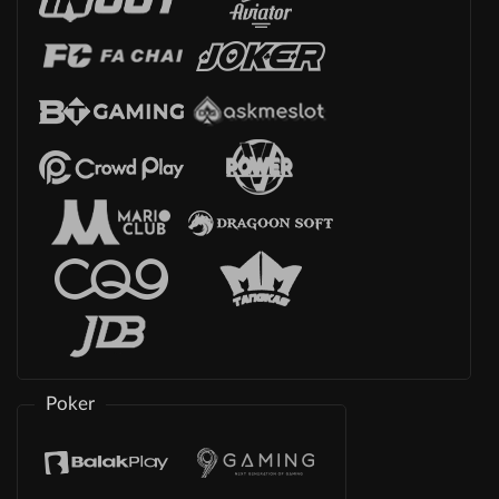
Poker