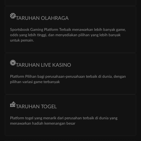
TARUHAN OLAHRAGA
Sportsbook Gaming Platform Terbaik menawarkan lebih banyak game,
odds yang lebih tinggi, dan menyediakan pilihan yang lebih banyak
untuk pemain.
TARUHAN LIVE KASINO
Platform Pilihan bagi perusahaan-perusahaan terbaik di dunia, dengan
pilihan variasi game terbanyak
TARUHAN TOGEL
Platform togel yang menarik dari perusahan terbaik di dunia yang
menawarkan hadiah kemenangan besar