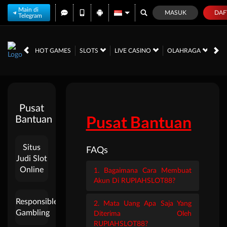
Main di
MASUK
DAF
Telegram
HOT GAMES
SLOTS
LIVE CASINO
OLAHRAGA
TO
Pusat
Pusat Bantuan
Bantuan
Situs
FAQs
Judi Slot
Online
1. Bagaimana Cara Membuat
Akun Di RUPIAHSLOT88?
Responsible
2. Mata Uang Apa Saja Yang
Gambling
Diterima Oleh
RUPIAHSLOT88?