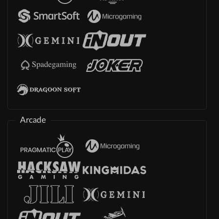
Arcade