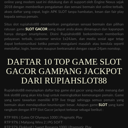
online yang modern saat ini didukung dan di support oleh Engine Nexus sejak
2018 dengan memberikan pengalaman dan sensasi bermain slot online terbaik,
akses daftar yang cepat, login APK SLOT tanpa hambatan, kesan dan fair play
kepada semua pemain.
Situs slot rupiahslot88 memberikan pengalaman sensasi bermain dan pilihan
ratusan game
SLOT GACOR
yang dapat anda akses dimanapun dan kapanpun
hanya dengan smartphone. Disini Rupiahslot88 berkomitmen memberikan
pelayanan terbaik, customer service 1x24Jam, dan media sosial agar tetap
dapat berkomunikasi ketika pemain mengalami masalah atau kendala seperti
mendaftar, login, bermain maupun bertransaksi dengan cepat 24jam nonstop.
DAFTAR 10 TOP GAME SLOT
GACOR GAMPANG JACKPOT
DARI RUPIAHSLOT88
Rupiahslot88 menyiapkan daftar top game slot gacor yang mudah menang dari
link slot88 yang akan kita bagi untuk meningkatkan kemenangan pemain. Game
yang kami tawarkan memiliki RTP live tinggi sehingga semua pemain yang
bermain akan mendapatkan keuntungan besar. Adapun game
SLOT
yang kami
rangkum dengan RTP Slot Gacor jackpot terbesar sebagai berikut :
RTP 98% ( Gates Of Olympus 1000 ) Pragmatic Play
RTP 97% ( Mahjong Wins 2 ) PG SOFT
RTP 97% Eksklusif ( Sweet Bonanza 1000 ) Pragmatic Play