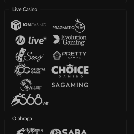
Live Casino
Olahraga