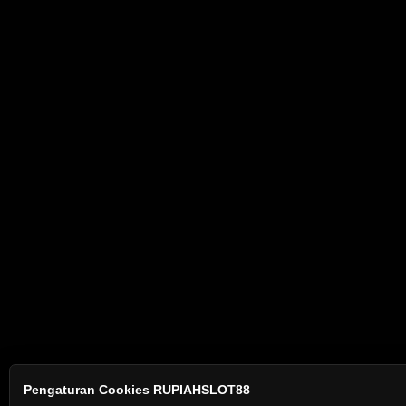
Pengaturan Cookies RUPIAHSLOT88
Tap Me!