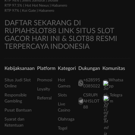
RTP 98% ( Silent Samurai ) Slot88
RTP 97.5% ( Hot Hot Nexus ) Habanero
RTP 97% ( Koi Gate ) Habanero
DAFTAR SEKARANG DI
RUPIAHSLOT88 LINK SITUS SLOT
GACOR HARI INI & SLOT88 RESMI
TERPERCAYA INDONESIA
Kebijaksanaan
Platform
Kategori
Dukungan
Komunitas
Situs Judi Slot
Promosi
Hot
+628595
Whatsa
Online
Games
0385022
pp
Loyalty
Responsible
Slots
CSRUPI
Telegra
Referral
Gambling
AHSLOT
m
Live
88
Pusat Bantuan
Casino
Syarat dan
Olahraga
Ketentuan
Togel