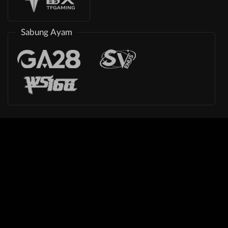
Sabung Ayam