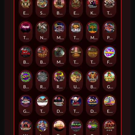
El Pasa Gunfight xNudge
Skate or Die
Buffalo Hunter
Evil Goblins xBomb
Karen Maneater
Tombstone No Mercy
The Rave
Nexus Tombstone RIP
Munchies
The Cage
Monkey's Gold xPays
Punk Rocker
Book Of Shadows
Barbarian Fury
Misery Mining
Tomb of Akhenaten
True kult
Fruits
Brick Snake 2000
Rock Bottom
Roadkill
Ugliest Catch
Bushido Way xNudge
Gaelic Gold
Gluttony
Tombstone
Devil's Crossroad
The Creepy Carnival
DJ Psycho
East Coast Vs West Coast