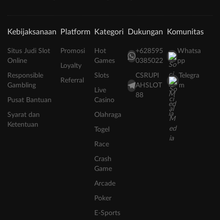
Kebijaksanaan
Platform
Kategori
Dukungan
Komunitas
Situs Judi Slot
Promosi
Hot
+628595
Whatsa
Online
Games
0385022
pp
Loyalty
Responsible
Slots
CSRUPI
Telegra
Referral
Gambling
AHSLOT
m
Live
88
Pusat Bantuan
Casino
Syarat dan
Olahraga
Ketentuan
Togel
Race
Crash
Game
Arcade
Poker
E-Sports