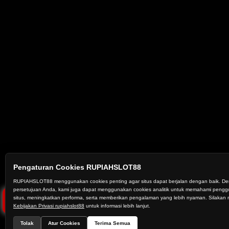
Pengaturan Cookies RUPIAHSLOT88
Tap Me!
RUPIAHSLOT88 menggunakan cookies penting agar situs dapat berjalan dengan baik. D
persetujuan Anda, kami juga dapat menggunakan cookies analitik untuk memahami peng
situs, meningkatkan performa, serta memberikan pengalaman yang lebih nyaman. Silaka
Kebijakan Privasi rupiahslot88
untuk informasi lebih lanjut.
Tolak
Atur Cookies
Terima Semua