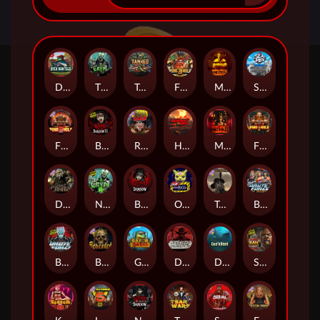
Duck Hunters
The Crypt
Tanked
Fire in the Hole 3
Mental
Seamen
Fire in the Hole 2
Blood & Shadow 2
Road Rage
Highway to Hell
Mental 2
Fire In The Hole xBomb
Dead Canary
Nexus The Crypt
Blood & Shadow
Outsourced
Tombstone RIP
Brute Force: Alien Onslaught
Brute Force
Beheaded
Gator Hunters
Dead, Dead, or Deader
Das xBoot
San Quentin 2: Death Row