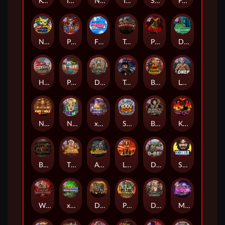
Kenneth Must Die
Infectious 5 xWays
Nexus Blood & Shadow
Tsar Wars
Serial
Folsom Prison
Nexus Outsourced
Punk Rocker 2
Flight Mode
Tombstone Slaughter
Possessed
Disturbed
Home of the Brave
Punk Toilet
Deadwood R.I.P
True Grit Redemption
Blood Diamond
Loner
Nexus Fire In The Hole xBomb
Nine To Five
xWays Hoarder 2
San Quentin xWays
Bounty Hunters xNudge®
Kill Em All
Bangkok Hilton
The Border
Apocalypse Super xNudge
Little Bighorn
D Day
Stockholm Syndrome
Warrior Graveyard xNudge
xWays Hoarder xSplit
Dead Men Walking
Pearl Harbor
Deadwood xNudge
Milky Ways