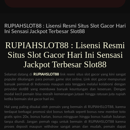
RUPIAHSLOT88 : Lisensi Resmi Situs Slot Gacor Hari
Ini Sensasi Jackpot Terbesar Slot88
RUPIAHSLOT88 : Lisensi Resmi
Situs Slot Gacor Hari Ini Sensasi
Jackpot Terbesar Slot88
Selamat datang di
RUPIAHSLOT88
link resmi situs slot gacor yang kini sangat
populer dikalangan para pemain game slot online. Link slot gacor mempunyai
banyak peminat di Indonesia maupun asia tenggara melalui kolaborsi dengan
provider slot88 yang membawa banyak keuntungan dan keseruan. Dengan
modal kecil pemain bisa meraih kemenangan jutaan hingga ratusan juta rupiah
ketika bermain slot gacor hari ini.
Hal yang paling disukai oleh pemain yang bermain di RUPIAHSLOT88, karena
terdapat berbagai promosi slot bonus terbaik seperti bonus new member toto
gratis spins 20x, bonus harian, bonus mingguan hingga bonus hadiah bulanan
tanpa diundi. Jangan pernah ragu untuk bermain di RUPIAHSLOT88 karena
proses deposit maupun withdraw sangat aman dan mudah, pemain dapat