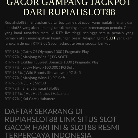
GACOR GAMPANG JACKPOT
DARI RUPIAHSLOT88
Rupiahslot88 menyiapkan daftar top game slot gacor yang mudah menang dari
link slot88 yang akan kita bagi untuk meningkatkan kemenangan pemain. Game
yang kami tawarkan memiliki RTP live tinggi sehingga semua pemain yang
bermain akan mendapatkan keuntungan besar. Adapun game
SLOT
yang kami
rangkum dengan RTP Slot Gacor jackpot terbesar sebagai berikut :
RTP 98% ( Gates Of Olympus 1000 ) Pragmatic Play
RTP 97% ( Mahjong Wins 2 ) PG SOFT
RTP 97% Eksklusif ( Sweet Bonanza 1000 ) Pragmatic Play
RTP 97% ( Lucky Neko x100.000 ) PG Soft
RTP 98.5% ( Wild Bounty Showdown ) PG Soft
RTP 97% ( Mahjong Ways 1 ) PG Soft
RTP 98.5% ( Qixi ) Slot88
RTP 98% ( Silent Samurai ) Slot88
RTP 97.5% ( Hot Hot Nexus ) Habanero
RTP 97% ( Koi Gate ) Habanero
DAFTAR SEKARANG DI
RUPIAHSLOT88 LINK SITUS SLOT
GACOR HARI INI & SLOT88 RESMI
TERPERCAYA INDONESIA