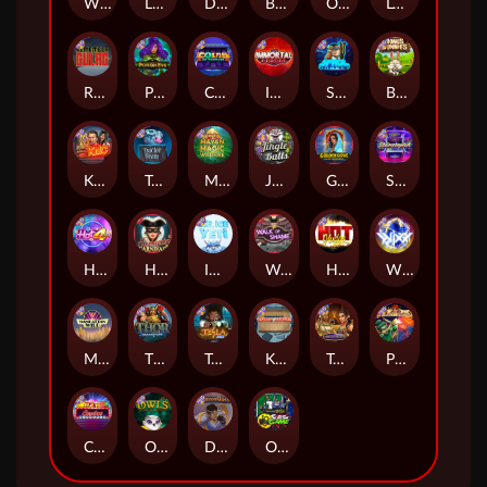
Whacked
Land of the Free
Dragon Tribe
Benji Killed in Vegas
Outsourced: Payday
Legion X
Remember Gulag
Poison Eve
Coins of Fortune
Immortal Fruits
Space Donkey
Bonus Bunnies
Kiss My Chainsaw
Tractor Beam
Mayan Magic Wildfire
Jingle Balls
Golden Genie And The Walking Wilds
Starstruck
Hot 4 Cash
Harlequin Carnival
Ice Ice Yeti
Walk of Shame
Hot Nudge
WiXX
Manhattan Goes Wild
Thor: Hammer Time
Tesla Jolt
Kitchen Drama: Sushi Mania
Tomb of Nefertiti
Pixies vs Pirates
Casino Win Spin
Owls
Dungeon Quest
Outsourced: Slash Game