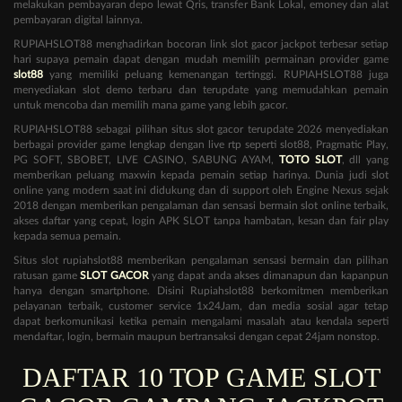
melakukan pembayaran depo lewat Qris, transfer Bank Lokal, emoney dan alat
pembayaran digital lainnya.
RUPIAHSLOT88 menghadirkan bocoran link slot gacor jackpot terbesar setiap
hari supaya pemain dapat dengan mudah memilih permainan provider game
slot88
yang memiliki peluang kemenangan tertinggi. RUPIAHSLOT88 juga
menyediakan slot demo terbaru dan terupdate yang memudahkan pemain
untuk mencoba dan memilih mana game yang lebih gacor.
RUPIAHSLOT88 sebagai pilihan situs slot gacor terupdate 2026 menyediakan
berbagai provider game lengkap dengan live rtp seperti slot88, Pragmatic Play,
PG SOFT, SBOBET, LIVE CASINO, SABUNG AYAM,
TOTO SLOT
, dll yang
memberikan peluang maxwin kepada pemain setiap harinya. Dunia judi slot
online yang modern saat ini didukung dan di support oleh Engine Nexus sejak
2018 dengan memberikan pengalaman dan sensasi bermain slot online terbaik,
akses daftar yang cepat, login APK SLOT tanpa hambatan, kesan dan fair play
kepada semua pemain.
Situs slot rupiahslot88 memberikan pengalaman sensasi bermain dan pilihan
ratusan game
SLOT GACOR
yang dapat anda akses dimanapun dan kapanpun
hanya dengan smartphone. Disini Rupiahslot88 berkomitmen memberikan
pelayanan terbaik, customer service 1x24Jam, dan media sosial agar tetap
dapat berkomunikasi ketika pemain mengalami masalah atau kendala seperti
mendaftar, login, bermain maupun bertransaksi dengan cepat 24jam nonstop.
DAFTAR 10 TOP GAME SLOT